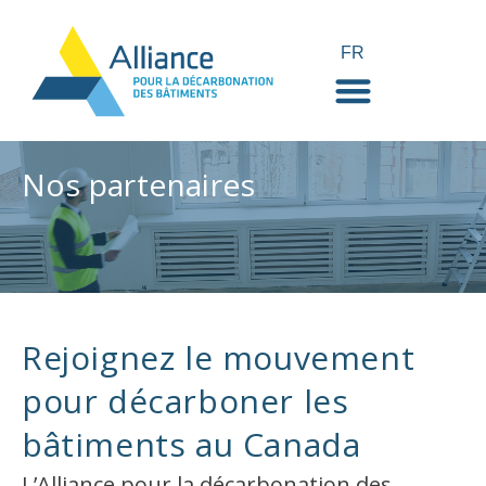
FR
EN
Nos partenaires
Rejoignez le mouvement
pour décarboner les
bâtiments au Canada
L’Alliance pour la décarbonation des